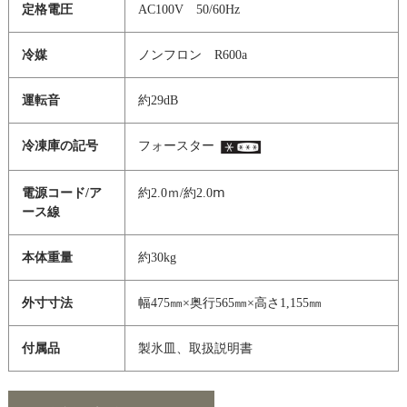
定格電圧
AC100V 50/60Hz
冷媒
ノンフロン R600a
運転音
約29dB
冷凍庫の記号
フォースター
電源コード/ア
約2.0ｍ/約2.0ⅿ
ース線
本体重量
約30kg
外寸寸法
幅475㎜×奥行565㎜×高さ1,155㎜
付属品
製氷皿、取扱説明書