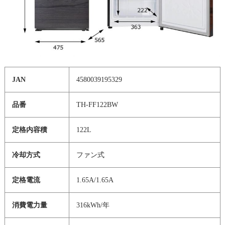
JAN
4580039195329
品番
TH-FF122BW
定格内容積
122L
冷却方式
ファン式
定格電流
1.65A/1.65A
消費電力量
316kWh/年