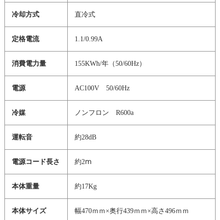
冷却方式
直冷式
定格電流
1.1/0.99A
消費電力量
155KWh/年（50/60Hz）
電源
AC100V 50/60Hz
冷媒
ノンフロン R600a
運転音
約28dB
電源コード長さ
約2ⅿ
本体重量
約17Kg
本体サイズ
幅470ｍｍ×奥行439ｍｍ×高さ496ｍｍ